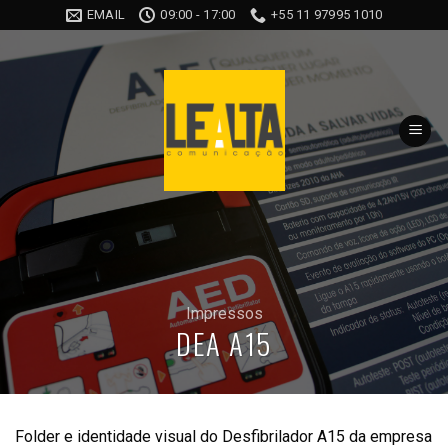
Skip
EMAIL
09:00 - 17:00
+55 11 97995 1010
to
content
Impressos
DEA A15
Folder e identidade visual do Desfibrilador A15 da empresa