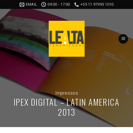
Skip
EMAIL
09:00 - 17:00
+55 11 97995 1010
to
content
Impressos
IPEX DIGITAL – LATIN AMERICA
2013