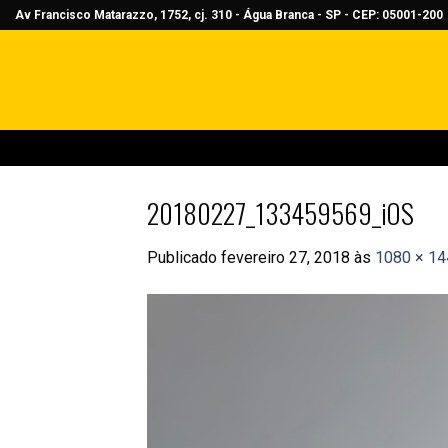
Skip
Av Francisco Matarazzo, 1752, cj. 310 - Água Branca - SP - CEP: 05001-200
to
content
20180227_133459569_iOS
Publicado
fevereiro 27, 2018
às
1080 × 14