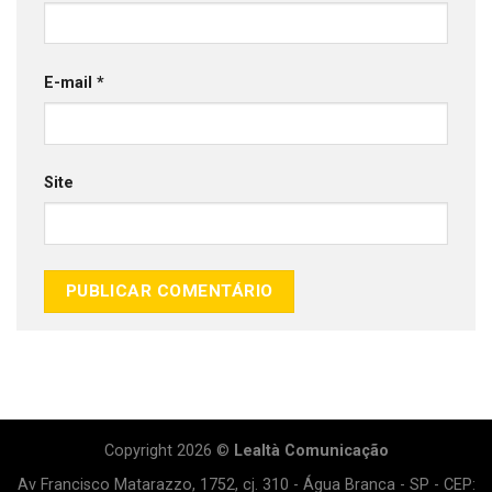
E-mail
*
Site
Copyright 2026 ©
Lealtà Comunicação
Av Francisco Matarazzo, 1752, cj. 310 - Água Branca - SP - CEP: