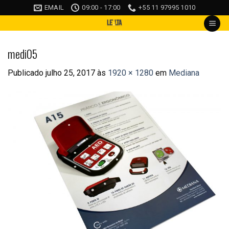
Skip
EMAIL
09:00 - 17:00
+55 11 97995 1010
to
content
medi05
Publicado
julho 25, 2017
às
1920 × 1280
em
Mediana