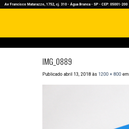
Skip
Av Francisco Matarazzo, 1752, cj. 310 - Água Branca - SP - CEP: 05001-200
to
content
IMG_0889
Publicado
abril 13, 2018
às
1200 × 800
e