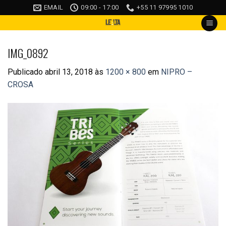
Skip
EMAIL
09:00 - 17:00
+55 11 97995 1010
to
content
IMG_0892
Publicado
abril 13, 2018
às
1200 × 800
em
NIPRO –
CROSA