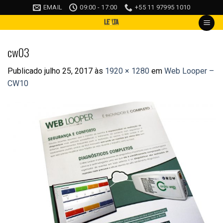
Skip
EMAIL
09:00 - 17:00
+55 11 97995 1010
to
content
cw03
Publicado
julho 25, 2017
às
1920 × 1280
em
Web Looper –
CW10