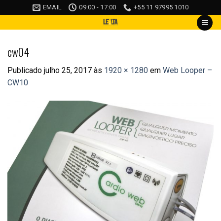
Skip
EMAIL
09:00 - 17:00
+55 11 97995 1010
to
content
cw04
Publicado
julho 25, 2017
às
1920 × 1280
em
Web Looper –
CW10